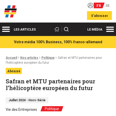
FR
DE
Acteurs du franco-allemand
S'abonner
Menu
Me
Rechercher
LES ARTICLES
LE MÉDIA
Votre média 100% Business, 100% franco-allemand
›
›
›
Fil d'Ariane :
Accueil
Nos articles
Politique
Safran et MTU partenaires pour
l’hélicoptère européen du futur
Abonné
Safran et MTU partenaires pour
l’hélicoptère européen du futur
Juillet 2024 - Hors-Série
Politique
Vie des Entreprises