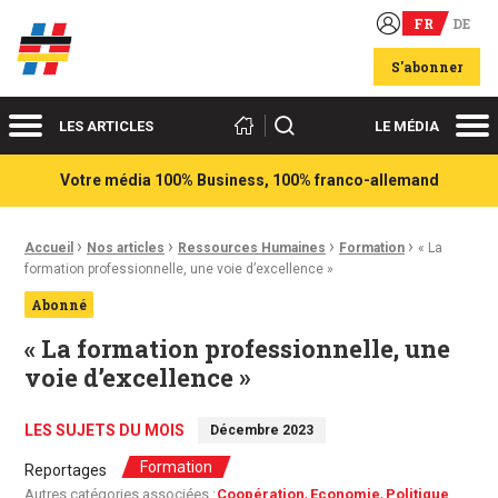
FR
DE
Acteurs du franco-allemand
S'abonner
Menu
Me
Rechercher
LES ARTICLES
LE MÉDIA
Votre média 100% Business, 100% franco-allemand
›
›
›
›
Fil d'Ariane :
Accueil
Nos articles
Ressources Humaines
Formation
« La
formation professionnelle, une voie d’excellence »
Abonné
« La formation professionnelle, une
voie d’excellence »
LES SUJETS DU MOIS
Décembre 2023
Formation
Reportages
Autres catégories associées :
Coopération
Economie
Politique