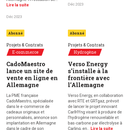
Déc 2023
Lire la suite
Déc 2023
Abonné
Abonné
Projets & Contrats
Projets & Contrats
E-commerce
Hydrogène
CadoMaestro
Verso Energy
lance un site de
s’installe à la
vente en ligne en
frontière avec
Allemagne
l’Allemagne
La PME française
Verso Energy, en collaboration
CadoMaestro, spécialisée
avec RTE et GRTgaz, prévoit
dans le e-commerce de
de lancer le projet innovant
cadeaux originaux et
CarlHYng visant à produire de
personnalisés, annonce son
l’hydrogène renouvelable et
implantation en Allemagne
bas-carbone par électrolyse à
dans le cadre de son
Carling, en…
Lire la suite