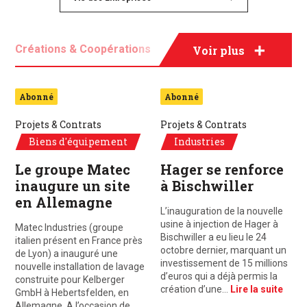
Créations & Coopérations
Voir plus
Fusions & Acquisitions
Projets & Contrats
Abonné
Abonné
Projets & Contrats
Projets & Contrats
Biens d'équipement
Industries
Le groupe Matec
Hager se renforce
inaugure un site
à Bischwiller
en Allemagne
L’inauguration de la nouvelle
usine à injection de Hager à
Matec Industries (groupe
Bischwiller a eu lieu le 24
italien présent en France près
octobre dernier, marquant un
de Lyon) a inauguré une
investissement de 15 millions
nouvelle installation de lavage
d’euros qui a déjà permis la
construite pour Kelberger
création d’une…
Lire la suite
GmbH à Hebertsfelden, en
Allemagne. A l’occasion de…