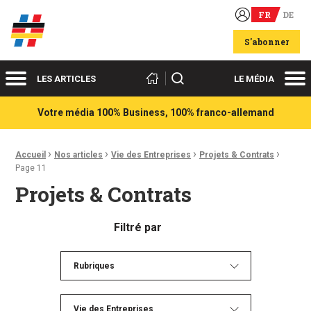
FR
DE
Acteurs du franco-allemand
S'abonner
Menu
Me
Rechercher
LES ARTICLES
LE MÉDIA
Votre média 100% Business, 100% franco-allemand
›
›
›
›
Fil d'Ariane :
Accueil
Nos articles
Vie des Entreprises
Projets & Contrats
Page 11
Projets & Contrats
Filtré par
Rubriques
Vie des Entreprises