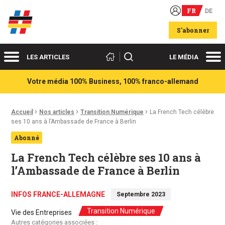
FR
DE
Acteurs du franco-allemand
S'abonner
Menu
Me
Rechercher
LES ARTICLES
LE MÉDIA
Votre média 100% Business, 100% franco-allemand
›
›
›
Fil d'Ariane :
Accueil
Nos articles
Transition Numérique
La French Tech célèbre
ses 10 ans à l’Ambassade de France à Berlin
Abonné
La French Tech célèbre ses 10 ans à
l’Ambassade de France à Berlin
INFOS FRANCE-ALLEMAGNE
Septembre 2023
Transition Numérique
Vie des Entreprises
Autres catégories associées :