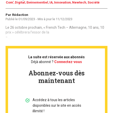
Com'
Digital
Evénementiel
IA
Innovation
Newtech
Société
Auteur
Par Rédaction
Publié le
01/09/2023
- Mis à jour le
11/12/2023
Le 26 octobre prochain, « French Tech – Allemagne, 10 ans, 10
prix » célébrera l’essor de la
> ...
La suite est réservée aux abonnés
Déjà abonné ?
Connectez-vous
Abonnez-vous dès
maintenant
Accédez à tous les articles
disponibles sur le site en accès
illimité !