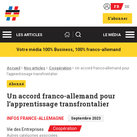
FR
DE
Acteurs du franco-allemand
S'abonner
Menu
Me
Rechercher
LES ARTICLES
LE MÉDIA
Votre média 100% Business, 100% franco-allemand
›
›
›
Fil d'Ariane :
Accueil
Nos articles
Coopération
Un accord franco-allemand pour
l’apprentissage transfrontalier
Abonné
Un accord franco-allemand pour
l’apprentissage transfrontalier
INFOS FRANCE-ALLEMAGNE
Septembre 2023
Coopération
Vie des Entreprises
Autres catégories associées :