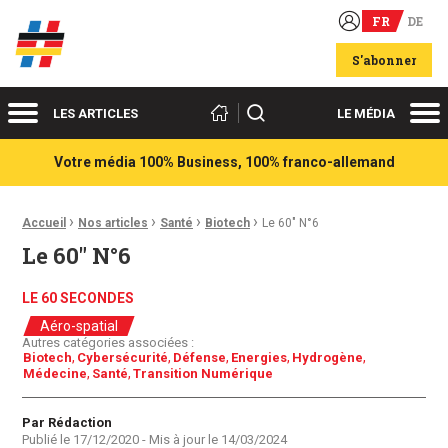
FR
DE
Acteurs du franco-allemand
S'abonner
Menu
Me
Rechercher
LES ARTICLES
LE MÉDIA
Votre média 100% Business, 100% franco-allemand
›
›
›
›
Fil d'Ariane :
Accueil
Nos articles
Santé
Biotech
Le 60″ N°6
Le 60″ N°6
LE 60 SECONDES
Aéro-spatial
Autres catégories associées :
Biotech
Cybersécurité
Défense
Energies
Hydrogène
Médecine
Santé
Transition Numérique
Auteur
Par Rédaction
Publié le
17/12/2020
- Mis à jour le
14/03/2024