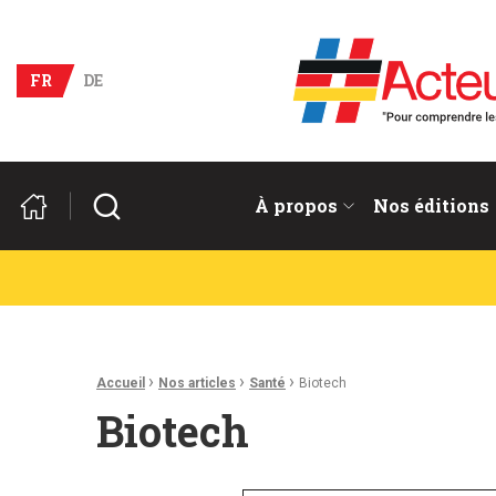
Acteurs du franco-allema
FR
DE
Rechercher
À propos
Nos éditions
Fil d'Ariane :
›
›
›
Accueil
Nos articles
Santé
Biotech
Biotech