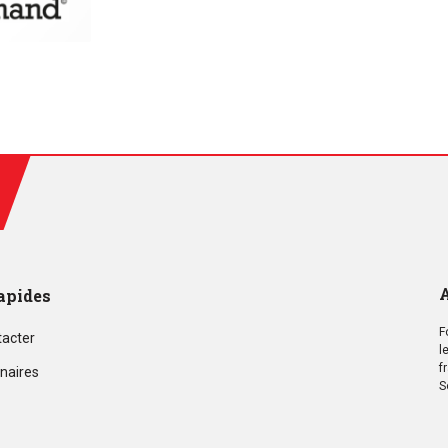
A
apides
F
tacter
l
f
naires
S