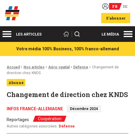
FR
DE
Acteurs du franco-allemand
S'abonner
Menu
Me
Rechercher
LES ARTICLES
LE MÉDIA
Votre média 100% Business, 100% franco-allemand
›
›
›
›
Fil d'Ariane :
Accueil
Nos articles
Aéro-spatial
Défense
Changement de
direction chez KNDS
Abonné
Changement de direction chez KNDS
INFOS FRANCE-ALLEMAGNE
Décembre 2024
Coopération
Reportages
Autres catégories associées :
Défense