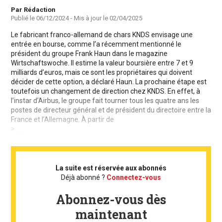
Auteur
Par Rédaction
Publié le
06/12/2024
- Mis à jour le
02/04/2025
Le fabricant franco-allemand de chars KNDS envisage une
entrée en bourse, comme l’a récemment mentionné le
président du groupe Frank Haun dans le magazine
Wirtschaftswoche. Il estime la valeur boursière entre 7 et 9
milliards d’euros, mais ce sont les propriétaires qui doivent
décider de cette option, a déclaré Haun. La prochaine étape est
toutefois un changement de direction chez KNDS. En effet, à
l’instar d’Airbus, le groupe fait tourner tous les quatre ans les
postes de directeur général et de président du directoire entre la
France et l’Allemagne. À partir de
> ...
La suite est réservée aux abonnés
Déjà abonné ?
Connectez-vous
Abonnez-vous dès
maintenant