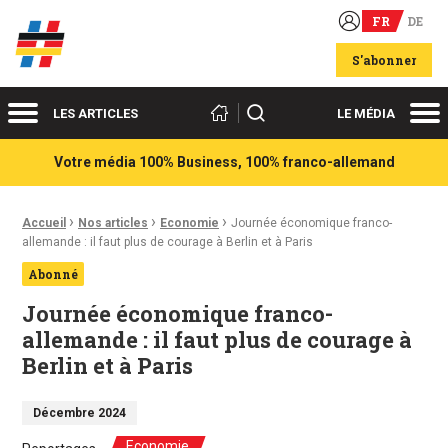
FR
DE
Acteurs du franco-allemand
S'abonner
Menu
Me
Rechercher
LES ARTICLES
LE MÉDIA
Votre média 100% Business, 100% franco-allemand
›
›
›
Fil d'Ariane :
Accueil
Nos articles
Economie
Journée économique franco-
allemande : il faut plus de courage à Berlin et à Paris
Abonné
Journée économique franco-
allemande : il faut plus de courage à
Berlin et à Paris
Décembre 2024
Economie