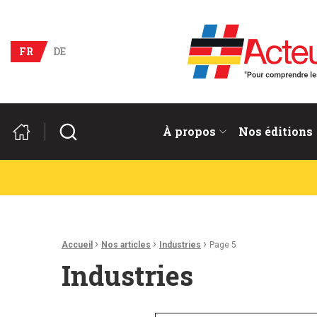
Acteurs du franco-allema
FR
DE
Rechercher
À propos
Nos éditions
Fil d'Ariane :
›
›
›
Accueil
Nos articles
Industries
Page 5
Industries