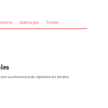
peterie
Sidérurgie
Textile
bles
r.com ou immoscout.de, répertorie les terrains