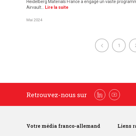
Heidelberg Materials France a engagé un vaste programme 
Airvault…
Lire la suite
Mai 2024
1
Retrouvez-nous sur
Linkedin
Youtube
Votre média franco-allemand
Liens r