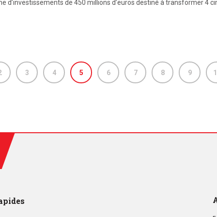
d’investissements de 450 millions d’euros destiné à transformer 4 cim
2
3
4
5
6
7
8
9
1
A
apides