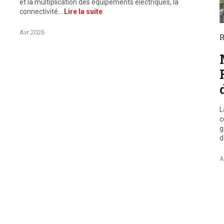
et la multiplication des équipements électriques, la
connectivité…
Lire la suite
©
Avr 2026
R
L
c
g
d
A