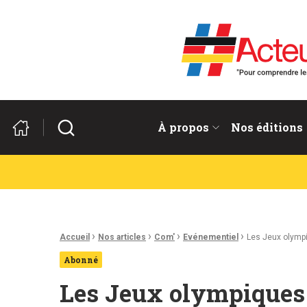
Acteurs du franco-allema
Rechercher
À propos
Nos éditions
Fil d'Ariane :
›
›
›
›
Accueil
Nos articles
Com'
Evénementiel
Les Jeux olymp
Abonné
Les Jeux olympiques 