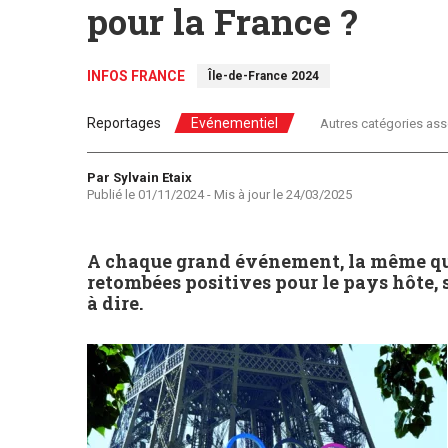
pour la France ?
INFOS FRANCE
Île-de-France 2024
Reportages
Evénementiel
Autres catégories ass
Auteur
Par Sylvain Etaix
Publié le
01/11/2024
- Mis à jour le
24/03/2025
A chaque grand événement, la même quest
retombées positives pour le pays hôte, s
à dire.