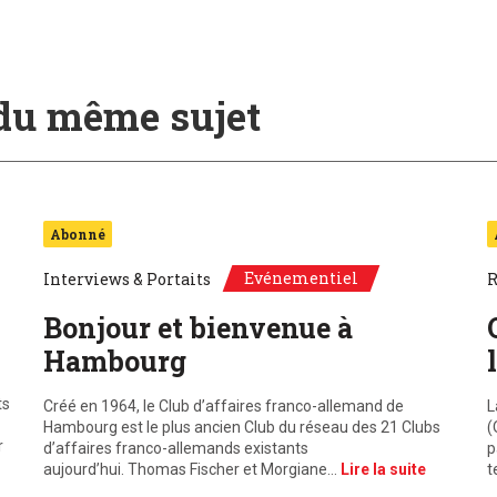
 du même sujet
Abonné
Evénementiel
Interviews & Portaits
R
Bonjour et bienvenue à
Hambourg
ts
Créé en 1964, le Club d’affaires franco-allemand de
L
Hambourg est le plus ancien Club du réseau des 21 Clubs
(
r
d’affaires franco-allemands existants
p
aujourd’hui. Thomas Fischer et Morgiane…
Lire la suite
t