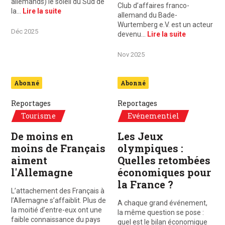
allemands) le soleil du Sud de
Club d’affaires franco-
la…
Lire la suite
allemand du Bade-
Wurtemberg e.V. est un acteur
Déc 2025
devenu…
Lire la suite
Nov 2025
Abonné
Abonné
Reportages
Reportages
Tourisme
Evénementiel
De moins en
Les Jeux
moins de Français
olympiques :
aiment
Quelles retombées
l'Allemagne
économiques pour
la France ?
L’attachement des Français à
l’Allemagne s’affaiblit. Plus de
A chaque grand événement,
la moitié d’entre-eux ont une
la même question se pose :
faible connaissance du pays
quel est le bilan économique