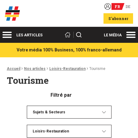
FR
DE
Acteurs du franco-allemand
S'abonner
Menu
Me
Rechercher
LES ARTICLES
LE MÉDIA
Votre média 100% Business, 100% franco-allemand
›
›
›
Fil d'Ariane :
Accueil
Nos articles
Loisirs-Restauration
Tourisme
Tourisme
Filtré par
Sujets & Secteurs
Loisirs-Restauration