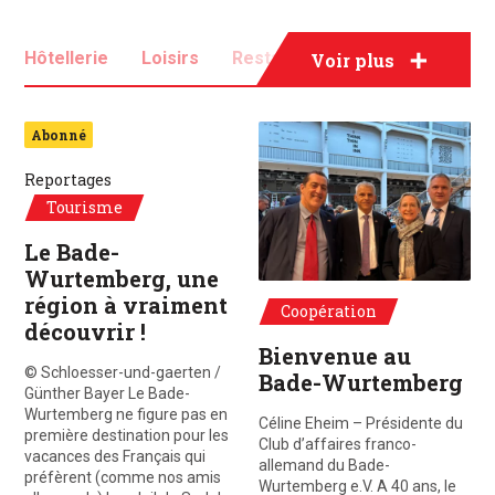
Hôtellerie
Loisirs
Restauration
Sport
Voir plus
Tourisme
De g. à d. : Gaël de Maisonneuve, Dr.P
Abonné
Reportages
Tourisme
Le Bade-
Wurtemberg, une
région à vraiment
Coopération
découvrir !
Bienvenue au
© Schloesser-und-gaerten /
Bade-Wurtemberg
Günther Bayer Le Bade-
Wurtemberg ne figure pas en
Céline Eheim – Présidente du
première destination pour les
Club d’affaires franco-
vacances des Français qui
allemand du Bade-
préfèrent (comme nos amis
Wurtemberg e.V. A 40 ans, le