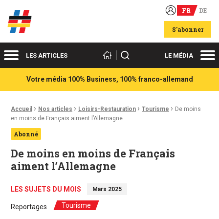
FR
DE
Acteurs du franco-allemand
S'abonner
Menu
Me
Rechercher
LES ARTICLES
LE MÉDIA
Votre média 100% Business, 100% franco-allemand
›
›
›
›
Fil d'Ariane :
Accueil
Nos articles
Loisirs-Restauration
Tourisme
De moins
en moins de Français aiment l’Allemagne
Abonné
De moins en moins de Français
aiment l’Allemagne
LES SUJETS DU MOIS
Mars 2025
Tourisme
Reportages