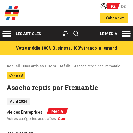
FR
DE
Acteurs du franco-allemand
S'abonner
Menu
Me
Rechercher
LES ARTICLES
LE MÉDIA
Votre média 100% Business, 100% franco-allemand
›
›
›
›
Fil d'Ariane :
Accueil
Nos articles
Com'
Média
Asacha repris par Fremantle
Abonné
Asacha repris par Fremantle
Avril 2024
Média
Vie des Entreprises
Autres catégories associées :
Com'