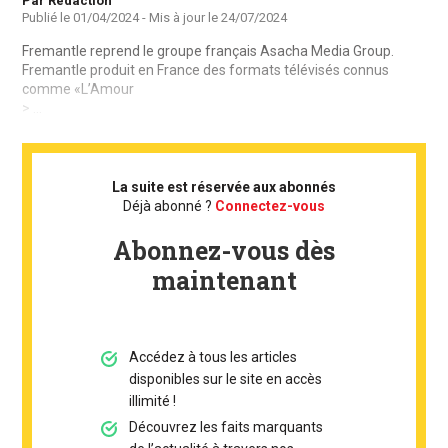
Auteur
Par Rédaction
Publié le
01/04/2024
- Mis à jour le
24/07/2024
Fremantle reprend le groupe français Asacha Media Group.
Fremantle produit en France des formats télévisés connus
comme «L’Amour
> ...
La suite est réservée aux abonnés
Déjà abonné ?
Connectez-vous
Abonnez-vous dès
maintenant
Accédez à tous les articles
disponibles sur le site en accès
illimité !
Découvrez les faits marquants