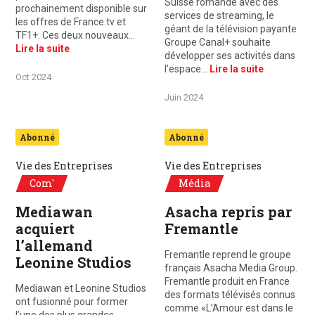
Suisse romande avec des
prochainement disponible sur
services de streaming, le
les offres de France.tv et
géant de la télévision payante
TF1+. Ces deux nouveaux…
Groupe Canal+ souhaite
Lire la suite
développer ses activités dans
l’espace…
Lire la suite
Oct 2024
Juin 2024
Abonné
Abonné
Vie des Entreprises
Vie des Entreprises
Com'
Média
Mediawan
Asacha repris par
acquiert
Fremantle
l’allemand
Fremantle reprend le groupe
Leonine Studios
français Asacha Media Group.
Fremantle produit en France
Mediawan et Leonine Studios
des formats télévisés connus
ont fusionné pour former
comme «L’Amour est dans le