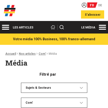
FR
DE
Acteurs du franco-allemand
S'abonner
Menu
Me
Rechercher
LES ARTICLES
LE MÉDIA
Votre média 100% Business, 100% franco-allemand
›
›
›
Fil d'Ariane :
Accueil
Nos articles
Com'
Média
Média
Filtré par
Sujets & Secteurs
Com'