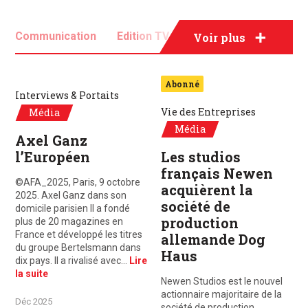
Communication
Edition TV
Evénementiel
Voir plus
Média
Publicité
Abonné
Interviews & Portaits
Vie des Entreprises
Média
Média
Axel Ganz
l’Européen
Les studios
français Newen
©AFA_2025, Paris, 9 octobre
acquièrent la
2025. Axel Ganz dans son
société de
domicile parisien Il a fondé
production
plus de 20 magazines en
France et développé les titres
allemande Dog
du groupe Bertelsmann dans
Haus
dix pays. Il a rivalisé avec…
Lire
la suite
Newen Studios est le nouvel
actionnaire majoritaire de la
Déc 2025
société de production