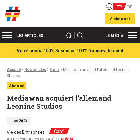
FR
DE
Acteurs du franco-allemand
S'abonner
Menu
Me
Rechercher
LES ARTICLES
LE MÉDIA
Votre média 100% Business, 100% franco-allemand
›
›
›
Fil d'Ariane :
Accueil
Nos articles
Com'
Mediawan acquiert l’allemand Leonine
Studios
Abonné
Mediawan acquiert l’allemand
Leonine Studios
Juin 2024
Com'
Vie des Entreprises
Autres catégories associées :
Média