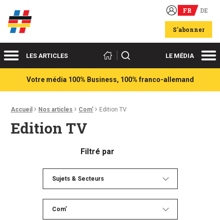
FR
DE
Acteurs du franco-allemand
S'abonner
Menu
Me
Rechercher
LES ARTICLES
LE MÉDIA
Votre média 100% Business, 100% franco-allemand
›
›
›
Fil d'Ariane :
Accueil
Nos articles
Com'
Edition TV
Edition TV
Filtré par
Sujets & Secteurs
Com'