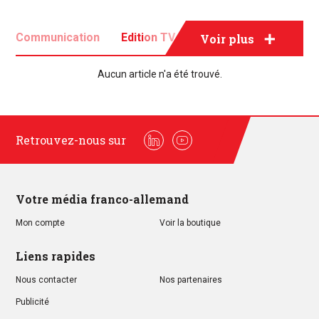
Communication
Edition TV
Evénementiel
Voir plus
Média
Publicité
Aucun article n'a été trouvé.
Retrouvez-nous sur
Linkedin
Youtube
Votre média franco-allemand
Mon compte
Voir la boutique
Liens rapides
Nous contacter
Nos partenaires
Publicité