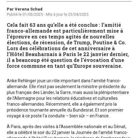
Auteur
Par Verena Schad
Publié le
01/03/2025
- Mis à jour le
23/04/2025
Cela fait 63 ans qu’elle a été conclue : l’amitié
franco-allemande est particulièrement mise à
l’épreuve en ces temps agités de nouvelles
élections, de récession, de Trump, Poutine & Co.
Lors des célébrations de cet anniversaire à
l’Hôtel Beauharnais à Paris le 22 janvier dernier,
il a beaucoup été question de l’évocation d’une
force commune en tant qu’Europe souveraine.
Anke Rehlinger joue un rôle important dans l’amitié franco-
allemande. Elle n’est pas seulement la ministre-présidente du
plus français des Länder, la Sarre, mais aussi la plénipotentiaire
de l’Allemagne pour les relations éducatives et culturelles
franco-allemandes. Récemment, elle a également pris la
présidence tournante annuelle du Bundesrat. Et son premier
voyage à ce poste l’a conduite – bien sûr – en France.
À Paris, après des visites à l’Assemblée nationale et au Sénat,
elle a célébré le soir du 22 janvier la Journée de l’amitié franco-