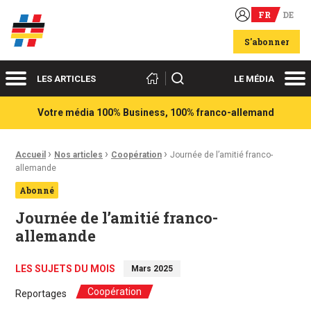
FR
DE
Acteurs du franco-allemand
S'abonner
Menu
Me
Rechercher
LES ARTICLES
LE MÉDIA
Votre média 100% Business, 100% franco-allemand
›
›
›
Fil d'Ariane :
Accueil
Nos articles
Coopération
Journée de l’amitié franco-
allemande
Abonné
Journée de l’amitié franco-
allemande
LES SUJETS DU MOIS
Mars 2025
Coopération
Reportages