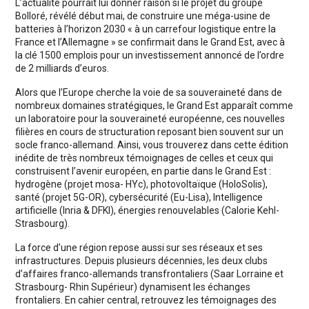
L’actualité pourrait lui donner raison si le projet du groupe
Bolloré, révélé début mai, de construire une méga-usine de
batteries à l’horizon 2030 « à un carrefour logistique entre la
France et l’Allemagne » se confirmait dans le Grand Est, avec à
la clé 1500 emplois pour un investissement annoncé de l’ordre
de 2 milliards d’euros.
Alors que l’Europe cherche la voie de sa souveraineté dans de
nombreux domaines stratégiques, le Grand Est apparaît comme
un laboratoire pour la souveraineté européenne, ces nouvelles
filières en cours de structuration reposant bien souvent sur un
socle franco-allemand. Ainsi, vous trouverez dans cette édition
inédite de très nombreux témoignages de celles et ceux qui
construisent l’avenir européen, en partie dans le Grand Est :
hydrogène (projet mosa- HYc), photovoltaïque (HoloSolis),
santé (projet 5G-OR), cybersécurité (Eu-Lisa), Intelligence
artificielle (Inria & DFKI), énergies renouvelables (Calorie Kehl-
Strasbourg).
La force d’une région repose aussi sur ses réseaux et ses
infrastructures. Depuis plusieurs décennies, les deux clubs
d’affaires franco-allemands transfrontaliers (Saar Lorraine et
Strasbourg- Rhin Supérieur) dynamisent les échanges
frontaliers. En cahier central, retrouvez les témoignages des