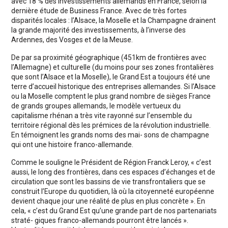
avec 18 % des investissements allemands en France, selon la
dernière étude de Business France. Avec de très fortes
disparités locales : l’Alsace, la Moselle et la Champagne drainent
la grande majorité des investissements, à l’inverse des
Ardennes, des Vosges et de la Meuse.
De par sa proximité géographique (451km de frontières avec
l’Allemagne) et culturelle (du moins pour ses zones frontalières
que sont l’Alsace et la Moselle), le Grand Est a toujours été une
terre d’accueil historique des entreprises allemandes. Si l’Alsace
ou la Moselle comptent le plus grand nombre de sièges France
de grands groupes allemands, le modèle vertueux du
capitalisme rhénan a très vite rayonné sur l’ensemble du
territoire régional dès les prémices de la révolution industrielle.
En témoignent les grands noms des mai- sons de champagne
qui ont une histoire franco-allemande.
Comme le souligne le Président de Région Franck Leroy, « c’est
aussi, le long des frontières, dans ces espaces d’échanges et de
circulation que sont les bassins de vie transfrontaliers que se
construit l’Europe du quotidien, là où la citoyenneté européenne
devient chaque jour une réalité de plus en plus concrète ». En
cela, « c’est du Grand Est qu’une grande part de nos partenariats
straté- giques franco-allemands pourront être lancés ».