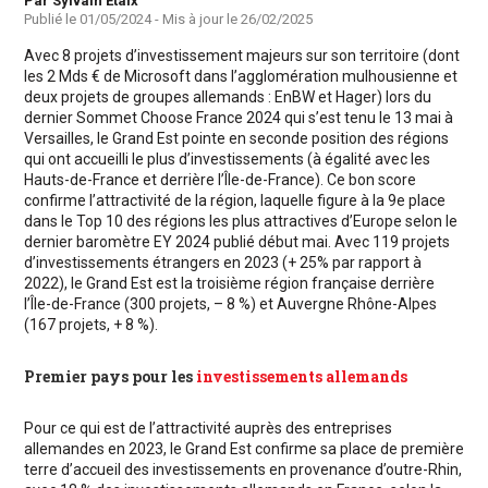
Auteur
Par Sylvain Etaix
Publié le
01/05/2024
- Mis à jour le
26/02/2025
Avec 8 projets d’investissement majeurs sur son territoire (dont
les 2 Mds € de Microsoft dans l’agglomération mulhousienne et
deux projets de groupes allemands : EnBW et Hager) lors du
dernier Sommet Choose France 2024 qui s’est tenu le 13 mai à
Versailles, le Grand Est pointe en seconde position des régions
qui ont accueilli le plus d’investissements (à égalité avec les
Hauts-de-France et derrière l’Île-de-France). Ce bon score
confirme l’attractivité de la région, laquelle figure à la 9e place
dans le Top 10 des régions les plus attractives d’Europe selon le
dernier baromètre EY 2024 publié début mai. Avec 119 projets
d’investissements étrangers en 2023 (+ 25% par rapport à
2022), le Grand Est est la troisième région française derrière
l’Île-de-France (300 projets, – 8 %) et Auvergne Rhône-Alpes
(167 projets, + 8 %).
Premier pays pour les
investissements allemands
Pour ce qui est de l’attractivité auprès des entreprises
allemandes en 2023, le Grand Est confirme sa place de première
terre d’accueil des investissements en provenance d’outre-Rhin,