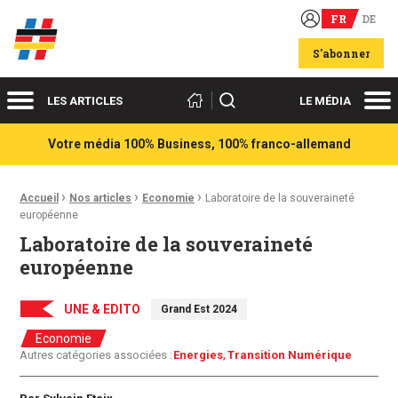
FR
DE
Acteurs du franco-allemand
S'abonner
Menu
Me
Rechercher
LES ARTICLES
LE MÉDIA
Votre média 100% Business, 100% franco-allemand
›
›
›
Fil d'Ariane :
Accueil
Nos articles
Economie
Laboratoire de la souveraineté
européenne
Laboratoire de la souveraineté
européenne
UNE & EDITO
Grand Est 2024
Economie
Autres catégories associées :
Energies
Transition Numérique