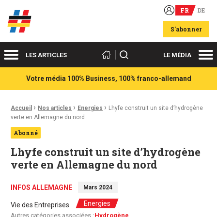
FR
DE
Acteurs du franco-allemand
S'abonner
Menu
Me
Rechercher
LES ARTICLES
LE MÉDIA
Votre média 100% Business, 100% franco-allemand
›
›
›
Fil d'Ariane :
Accueil
Nos articles
Energies
Lhyfe construit un site d’hydrogène
verte en Allemagne du nord
Abonné
Lhyfe construit un site d’hydrogène
verte en Allemagne du nord
INFOS ALLEMAGNE
Mars 2024
Energies
Vie des Entreprises
Autres catégories associées :
Hydrogène