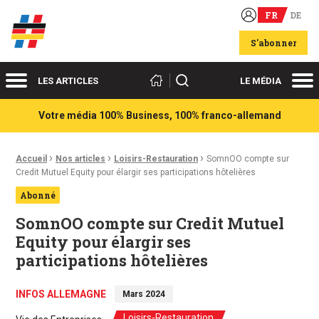
FR
DE
Acteurs du franco-allemand
S'abonner
Menu
Me
Rechercher
LES ARTICLES
LE MÉDIA
Votre média 100% Business, 100% franco-allemand
›
›
›
Fil d'Ariane :
Accueil
Nos articles
Loisirs-Restauration
SomnOO compte sur
Credit Mutuel Equity pour élargir ses participations hôtelières
Abonné
SomnOO compte sur Credit Mutuel
Equity pour élargir ses
participations hôtelières
INFOS ALLEMAGNE
Mars 2024
Loisirs-Restauration