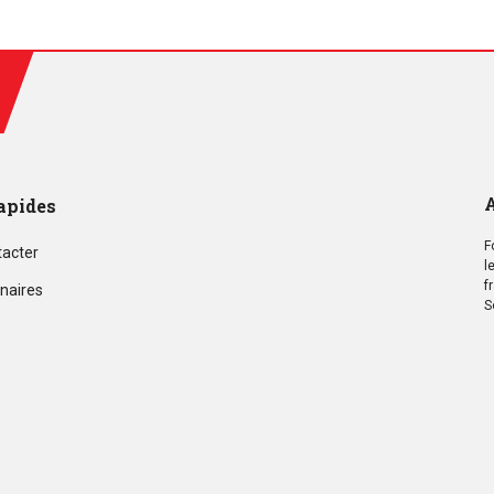
A
apides
F
tacter
l
f
naires
S