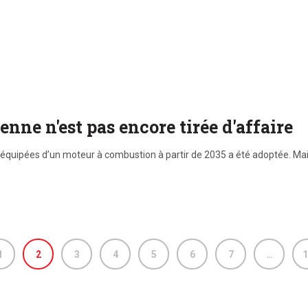
nne n'est pas encore tirée d'affaire
s équipées d’un moteur à combustion à partir de 2035 a été adoptée. Ma
1
2
3
4
5
6
7
…
1