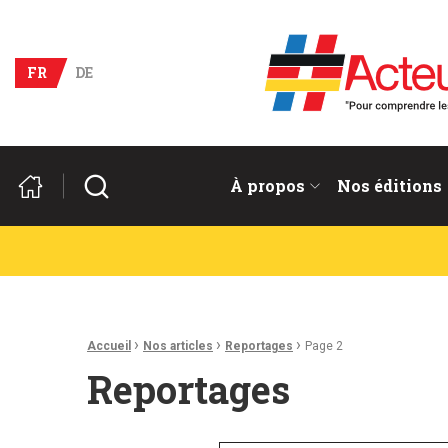
Acteurs du franco-allema
FR
DE
Rechercher
À propos
Nos éditions
Fil d'Ariane :
›
›
›
Accueil
Nos articles
Reportages
Page 2
Reportages