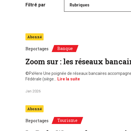
Filtré par
Rubriques
Abonné
Banque
Reportages
Zoom sur : les réseaux bancai
©PxHere Une poignée de réseaux bancaires accompagnent l
Fédérale (siège…
Lire la suite
Jan 2026
Abonné
Tourisme
Reportages