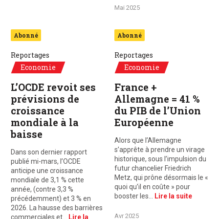
Mai 2025
Abonné
Abonné
Reportages
Reportages
Economie
Economie
LʼOCDE revoit ses
France +
prévisions de
Allemagne = 41 %
croissance
du PIB de l’Union
mondiale à la
Européenne
baisse
Alors que l’Allemagne
s’apprête à prendre un virage
Dans son dernier rapport
historique, sous l’impulsion du
publié mi-mars, l’OCDE
futur chancelier Friedrich
anticipe une croissance
Metz, qui prône désormais le «
mondiale de 3,1 % cette
quoi qu’il en coûte » pour
année, (contre 3,3 %
booster les…
Lire la suite
précédemment) et 3 % en
2026. La hausse des barrières
Avr 2025
commerciales et…
Lire la