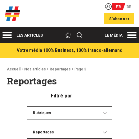
FR
DE
Acteurs du franco-allemand
S'abonner
Menu
Me
Rechercher
LES ARTICLES
LE MÉDIA
Votre média 100% Business, 100% franco-allemand
›
›
›
Fil d'Ariane :
Accueil
Nos articles
Reportages
Page 3
Reportages
Filtré par
Rubriques
Reportages