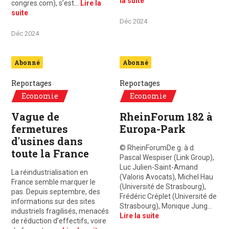
la suite
congres.com), s’est…
Lire la
suite
Déc 2024
Déc 2024
Abonné
Abonné
Reportages
Reportages
Economie
Economie
Vague de
RheinForum 182 à
fermetures
Europa-Park
d'usines dans
© RheinForumDe g. à d.
toute la France
Pascal Wespiser (Link Group),
Luc Julien-Saint-Amand
La réindustrialisation en
(Valoris Avocats), Michel Hau
France semble marquer le
(Université de Strasbourg),
pas. Depuis septembre, des
Frédéric Créplet (Université de
informations sur des sites
Strasbourg), Monique Jung…
industriels fragilisés, menacés
Lire la suite
de réduction d’effectifs, voire