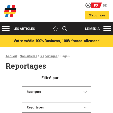
FR
DE
Acteurs du franco-allemand
S'abonner
Menu
Me
Rechercher
LES ARTICLES
LE MÉDIA
Votre média 100% Business, 100% franco-allemand
›
›
›
Fil d'Ariane :
Accueil
Nos articles
Reportages
Page 6
Reportages
Filtré par
Rubriques
Reportages