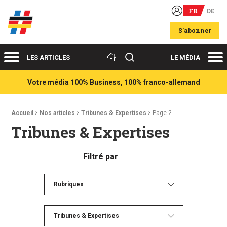
FR
DE
Acteurs du franco-allemand
S'abonner
Menu
Me
Rechercher
LES ARTICLES
LE MÉDIA
Votre média 100% Business, 100% franco-allemand
›
›
›
Fil d'Ariane :
Accueil
Nos articles
Tribunes & Expertises
Page 2
Tribunes & Expertises
Filtré par
Rubriques
Tribunes & Expertises