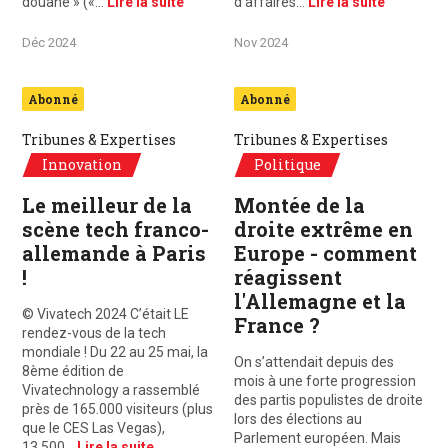
douane » («…
Lire la suite
d’affaires…
Lire la suite
Déc 2024
Nov 2024
Abonné
Abonné
Tribunes & Expertises
Tribunes & Expertises
Innovation
Politique
Le meilleur de la
Montée de la
scène tech franco-
droite extrême en
allemande à Paris
Europe - comment
!
réagissent
l'Allemagne et la
© Vivatech 2024 C’était LE
France ?
rendez-vous de la tech
mondiale ! Du 22 au 25 mai, la
On s’attendait depuis des
8ème édition de
mois à une forte progression
Vivatechnology a rassemblé
des partis populistes de droite
près de 165.000 visiteurs (plus
lors des élections au
que le CES Las Vegas),
Parlement européen. Mais
13.500…
Lire la suite