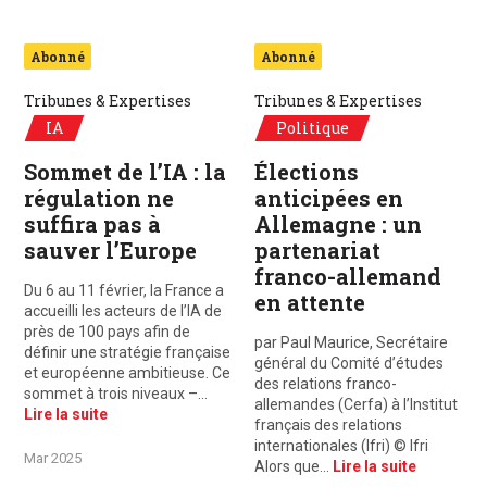
Abonné
Abonné
Tribunes & Expertises
Tribunes & Expertises
IA
Politique
Sommet de l’IA : la
Élections
régulation ne
anticipées en
suffira pas à
Allemagne : un
sauver l’Europe
partenariat
franco-allemand
Du 6 au 11 février, la France a
en attente
accueilli les acteurs de l’IA de
près de 100 pays afin de
par Paul Maurice, Secrétaire
définir une stratégie française
général du Comité d’études
et européenne ambitieuse. Ce
des relations franco-
sommet à trois niveaux –…
allemandes (Cerfa) à l’Institut
Lire la suite
français des relations
internationales (Ifri) © Ifri
Mar 2025
Alors que…
Lire la suite