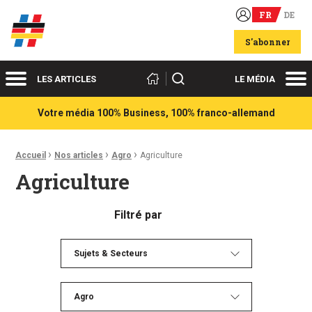
FR
DE
Acteurs du franco-allemand
S'abonner
Menu
Me
Rechercher
LES ARTICLES
LE MÉDIA
Votre média 100% Business, 100% franco-allemand
›
›
›
Fil d'Ariane :
Accueil
Nos articles
Agro
Agriculture
Agriculture
Filtré par
Sujets & Secteurs
Agro