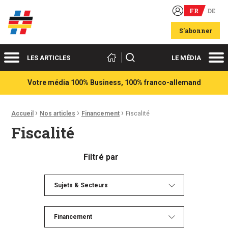
FR
DE
Acteurs du franco-allemand
S'abonner
Menu
Me
Rechercher
LES ARTICLES
LE MÉDIA
Votre média 100% Business, 100% franco-allemand
›
›
›
Fil d'Ariane :
Accueil
Nos articles
Financement
Fiscalité
Fiscalité
Filtré par
Sujets & Secteurs
Financement