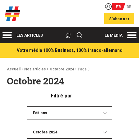
FR
DE
Acteurs du franco-allemand
S'abonner
Menu
Me
Rechercher
LES ARTICLES
LE MÉDIA
Votre média 100% Business, 100% franco-allemand
›
›
›
Fil d'Ariane :
Accueil
Nos articles
Octobre 2024
Page 3
Octobre 2024
Filtré par
Editions
Octobre 2024