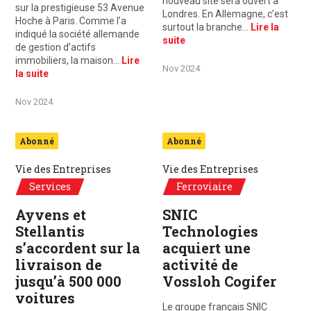
nouveau site sera ouvert à
sur la prestigieuse 53 Avenue
Londres. En Allemagne, c’est
Hoche à Paris. Comme l’a
surtout la branche…
Lire la
indiqué la société allemande
suite
de gestion d’actifs
immobiliers, la maison…
Lire
Nov 2024
la suite
Nov 2024
Abonné
Abonné
Vie des Entreprises
Vie des Entreprises
Services
Ferroviaire
Ayvens et
SNIC
Stellantis
Technologies
s’accordent sur la
acquiert une
livraison de
activité de
jusqu’à 500 000
Vossloh Cogifer
voitures
Le groupe français SNIC