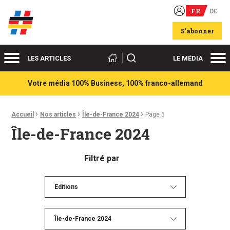
FR
DE
Acteurs du franco-allemand
S'abonner
Menu
Me
Rechercher
LES ARTICLES
LE MÉDIA
Votre média 100% Business, 100% franco-allemand
›
›
›
Fil d'Ariane :
Accueil
Nos articles
Île-de-France 2024
Page 5
Île-de-France 2024
Filtré par
Editions
Île-de-France 2024