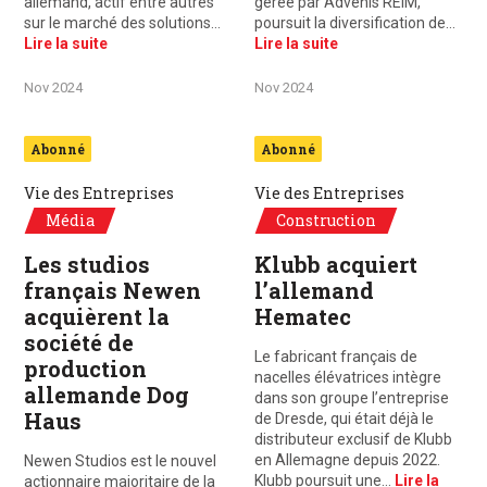
allemand, actif entre autres
gérée par Advenis REIM,
sur le marché des solutions…
poursuit la diversification de…
Lire la suite
Lire la suite
Nov 2024
Nov 2024
Abonné
Abonné
Vie des Entreprises
Vie des Entreprises
Média
Construction
Les studios
Klubb acquiert
français Newen
l’allemand
acquièrent la
Hematec
société de
Le fabricant français de
production
nacelles élévatrices intègre
allemande Dog
dans son groupe l’entreprise
Haus
de Dresde, qui était déjà le
distributeur exclusif de Klubb
en Allemagne depuis 2022.
Newen Studios est le nouvel
Klubb poursuit une…
Lire la
actionnaire majoritaire de la