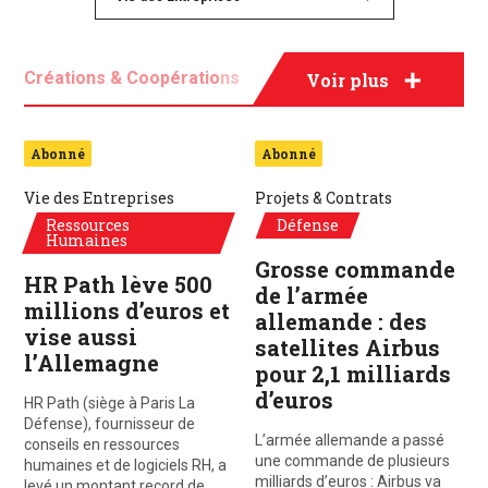
Créations & Coopérations
Voir plus
Fusions & Acquisitions
Projets & Contrats
Abonné
Abonné
Vie des Entreprises
Projets & Contrats
Ressources
Défense
Humaines
Grosse commande
HR Path lève 500
de l’armée
millions d’euros et
allemande : des
vise aussi
satellites Airbus
l’Allemagne
pour 2,1 milliards
d’euros
HR Path (siège à Paris La
Défense), fournisseur de
L’armée allemande a passé
conseils en ressources
une commande de plusieurs
humaines et de logiciels RH, a
milliards d’euros : Airbus va
levé un montant record de