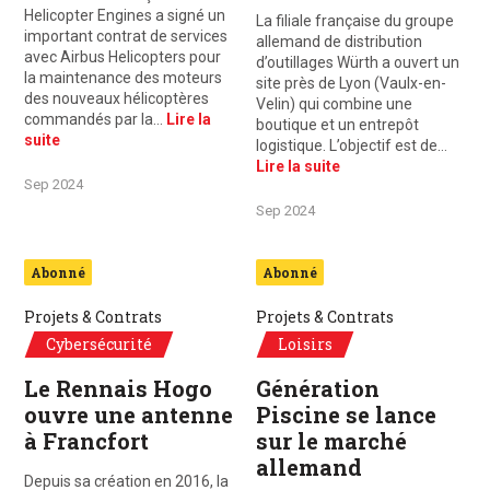
Helicopter Engines a signé un
La filiale française du groupe
important contrat de services
allemand de distribution
avec Airbus Helicopters pour
d’outillages Würth a ouvert un
la maintenance des moteurs
site près de Lyon (Vaulx-en-
des nouveaux hélicoptères
Velin) qui combine une
commandés par la…
Lire la
boutique et un entrepôt
suite
logistique. L’objectif est de…
Lire la suite
Sep 2024
Sep 2024
Abonné
Abonné
Projets & Contrats
Projets & Contrats
Cybersécurité
Loisirs
Le Rennais Hogo
Génération
ouvre une antenne
Piscine se lance
à Francfort
sur le marché
allemand
Depuis sa création en 2016, la