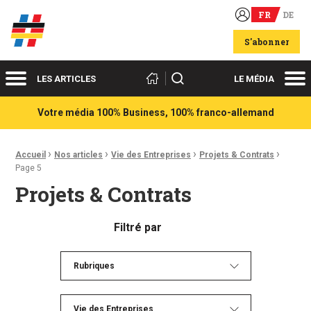
FR
DE
Acteurs du franco-allemand
S'abonner
Menu
Me
Rechercher
LES ARTICLES
LE MÉDIA
Votre média 100% Business, 100% franco-allemand
›
›
›
›
Fil d'Ariane :
Accueil
Nos articles
Vie des Entreprises
Projets & Contrats
Page 5
Projets & Contrats
Filtré par
Rubriques
Vie des Entreprises