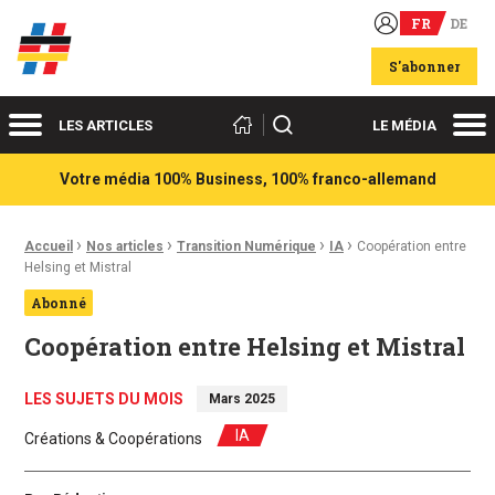
FR
DE
Acteurs du franco-allemand
S'abonner
Menu
Me
Rechercher
LES ARTICLES
LE MÉDIA
Votre média 100% Business, 100% franco-allemand
›
›
›
›
Fil d'Ariane :
Accueil
Nos articles
Transition Numérique
IA
Coopération entre
Helsing et Mistral
Abonné
Coopération entre Helsing et Mistral
LES SUJETS DU MOIS
Mars 2025
IA
Créations & Coopérations