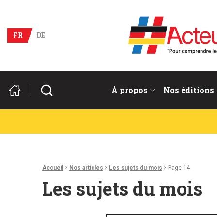
Acteurs du franco-allema
FR
DE
Rechercher
À propos
Nos éditions
Fil d'Ariane :
›
›
›
Accueil
Nos articles
Les sujets du mois
Page 14
Les sujets du mois