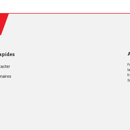
A
apides
F
tacter
l
f
naires
S