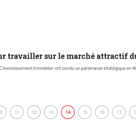
r travailler sur le marché attractif 
DC Investissement Immobilier ont conclu un partenariat stratégique en 
0
11
12
13
14
15
16
17
1