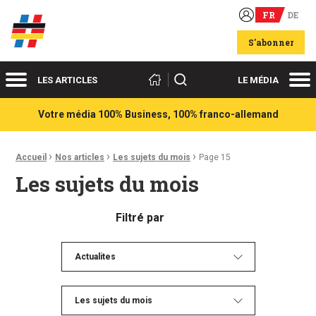
FR
DE
Acteurs du franco-allemand
S'abonner
Menu
Me
Rechercher
LES ARTICLES
LE MÉDIA
Votre média 100% Business, 100% franco-allemand
›
›
›
Fil d'Ariane :
Accueil
Nos articles
Les sujets du mois
Page 15
Les sujets du mois
Filtré par
Actualites
Les sujets du mois