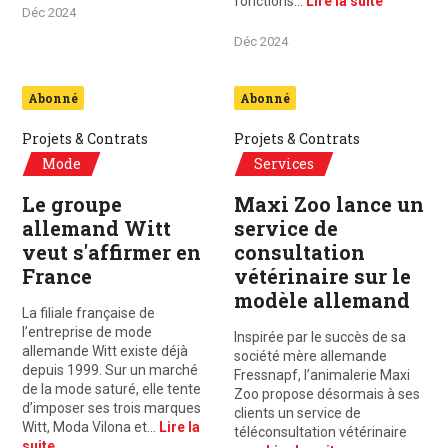
fonctions…
Lire la suite
Déc 2024
Déc 2024
Abonné
Abonné
Projets & Contrats
Projets & Contrats
Mode
Services
Le groupe
Maxi Zoo lance un
allemand Witt
service de
veut s'affirmer en
consultation
France
vétérinaire sur le
modèle allemand
La filiale française de
l’entreprise de mode
Inspirée par le succès de sa
allemande Witt existe déjà
société mère allemande
depuis 1999. Sur un marché
Fressnapf, l’animalerie Maxi
de la mode saturé, elle tente
Zoo propose désormais à ses
d’imposer ses trois marques
clients un service de
Witt, Moda Vilona et…
Lire la
téléconsultation vétérinaire
suite