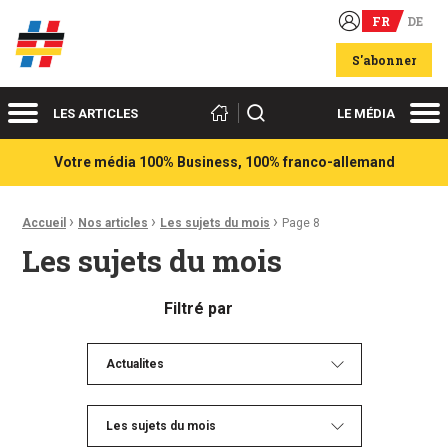
FR
DE
Acteurs du franco-allemand
S'abonner
Menu
Me
Rechercher
LES ARTICLES
LE MÉDIA
Votre média 100% Business, 100% franco-allemand
›
›
›
Fil d'Ariane :
Accueil
Nos articles
Les sujets du mois
Page 8
Les sujets du mois
Filtré par
Actualites
Les sujets du mois