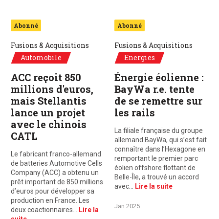
Abonné
Abonné
Fusions & Acquisitions
Fusions & Acquisitions
Automobile
Energies
ACC reçoit 850
Énergie éolienne :
millions d'euros,
BayWa r.e. tente
mais Stellantis
de se remettre sur
lance un projet
les rails
avec le chinois
La filiale française du groupe
CATL
allemand BayWa, qui s’est fait
connaître dans l’Hexagone en
Le fabricant franco-allemand
remportant le premier parc
de batteries Automotive Cells
éolien offshore flottant de
Company (ACC) a obtenu un
Belle-Île, a trouvé un accord
prêt important de 850 millions
avec…
Lire la suite
d’euros pour développer sa
production en France. Les
Jan 2025
deux coactionnaires…
Lire la