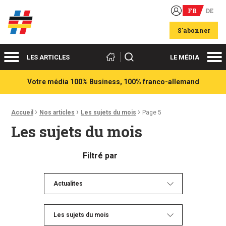
FR
DE
Acteurs du franco-allemand
S'abonner
Menu
Me
Rechercher
LES ARTICLES
LE MÉDIA
Votre média 100% Business, 100% franco-allemand
›
›
›
Fil d'Ariane :
Accueil
Nos articles
Les sujets du mois
Page 5
Les sujets du mois
Filtré par
Actualites
Les sujets du mois