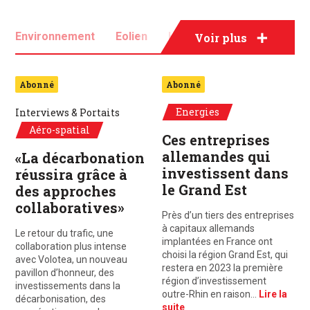
Environnement
Eolien
Hydrogène
Voir plus
Nucléaire
Recyclage
Solaire
Abonné
Abonné
Transition énergétique
Energies
Interviews & Portaits
Aéro-spatial
Ces entreprises
allemandes qui
«La décarbonation
investissent dans
réussira grâce à
le Grand Est
des approches
collaboratives»
Près d’un tiers des entreprises
à capitaux allemands
Le retour du trafic, une
implantées en France ont
collaboration plus intense
choisi la région Grand Est, qui
avec Volotea, un nouveau
restera en 2023 la première
pavillon d’honneur, des
région d’investissement
investissements dans la
outre-Rhin en raison…
Lire la
décarbonisation, des
suite