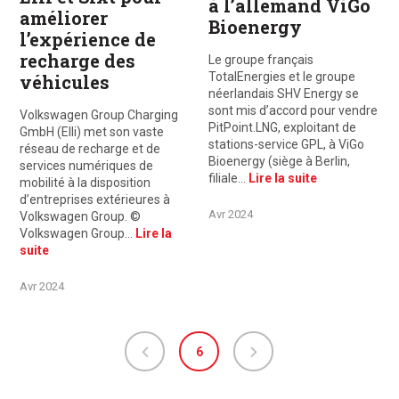
à l’allemand ViGo
améliorer
Bioenergy
l’expérience de
recharge des
Le groupe français
TotalEnergies et le groupe
véhicules
néerlandais SHV Energy se
sont mis d’accord pour vendre
Volkswagen Group Charging
PitPoint.LNG, exploitant de
GmbH (Elli) met son vaste
stations-service GPL, à ViGo
réseau de recharge et de
Bioenergy (siège à Berlin,
services numériques de
filiale…
Lire la suite
mobilité à la disposition
d’entreprises extérieures à
Avr 2024
Volkswagen Group. ©
Volkswagen Group…
Lire la
suite
Avr 2024
6