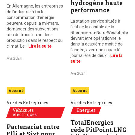
hydrogène haute
En Allemagne, les entreprises
performance
de l’industrie à forte
consommation d’énergie
La station-service située à
peuvent, depuis la mi-mars,
l’est de la capitale de la
demander des subventions
Rhénanie-du-Nord-Westphalie
afin de transformer leur
devrait être opérationnelle
production dans le respect du
dans la deuxième moitié de
climat. Le…
Lire la suite
l’année, avec une capacité
journalière de deux…
Lire la
Avr 2024
suite
Avr 2024
Abonné
Abonné
Vie des Entreprises
Vie des Entreprises
Véhicules
Energies
électriques
TotalEnergies
Partenariat entre
cède PitPoint.LNG
Elli et Sixt pour