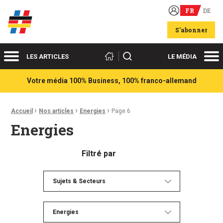
FR
DE
Acteurs du franco-allemand
S'abonner
Menu
Me
Rechercher
LES ARTICLES
LE MÉDIA
Votre média 100% Business, 100% franco-allemand
›
›
›
Fil d'Ariane :
Accueil
Nos articles
Energies
Page 6
Energies
Filtré par
Sujets & Secteurs
Energies