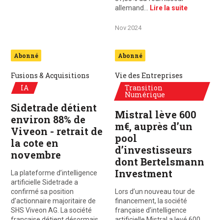
allemand…
Lire la suite
Nov 2024
Abonné
Abonné
Fusions & Acquisitions
Vie des Entreprises
IA
Transition
Numérique
Sidetrade détient
Mistral lève 600
environ 88% de
m€, auprès d’un
Viveon - retrait de
pool
la cote en
d’investisseurs
novembre
dont Bertelsmann
Investment
La plateforme d’intelligence
artificielle Sidetrade a
confirmé sa position
Lors d’un nouveau tour de
d’actionnaire majoritaire de
financement, la société
SHS Viveon AG. La société
française d’intelligence
française détient désormais
artificielle Mistral a levé 600