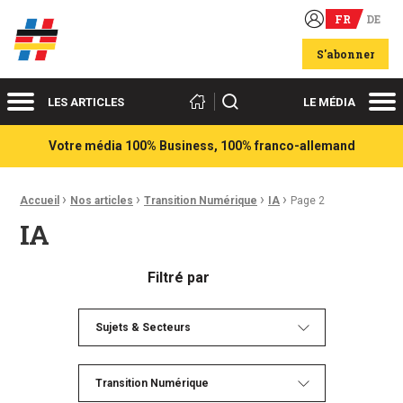
FR
DE
Acteurs du franco-allemand
S'abonner
Menu
Me
Rechercher
LES ARTICLES
LE MÉDIA
Votre média 100% Business, 100% franco-allemand
›
›
›
›
Fil d'Ariane :
Accueil
Nos articles
Transition Numérique
IA
Page 2
IA
Filtré par
Sujets & Secteurs
Transition Numérique