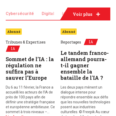
Cybersécurité
Digital
IA
Innovation
Voir plus
IoT
Newtech
Abonné
Abonné
IA
Tribunes & Expertises
Reportages
IA
Le tandem franco-
Sommet de l’IA : la
allemand pourra-
régulation ne
t-il gagner
suffira pas à
ensemble la
sauver l’Europe
bataille de l'IA ?
Du 6 au 11 février, la France a
Les deux pays mènent un
accueilli les acteurs de l’IA de
dialogue intense pour
près de 100 pays afin de
répondre ensemble aux défis
définir une stratégie française
que les nouvelles technologies
et européenne ambitieuse. Ce
posent aux industries
sommet à trois niveaux –…
culturelles. © Freepik Au cœur