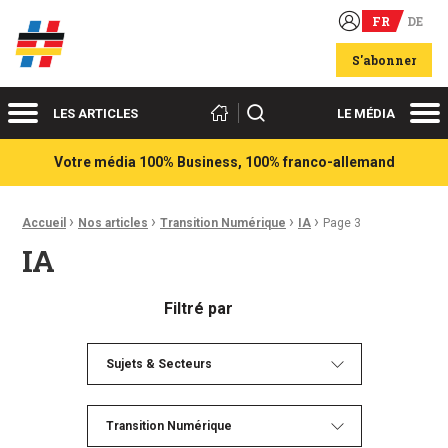
FR
DE
Acteurs du franco-allemand
S'abonner
Menu
Me
Rechercher
LES ARTICLES
LE MÉDIA
Votre média 100% Business, 100% franco-allemand
›
›
›
›
Fil d'Ariane :
Accueil
Nos articles
Transition Numérique
IA
Page 3
IA
Filtré par
Sujets & Secteurs
Transition Numérique