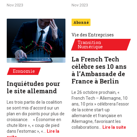
Nov 2023
Nov 2023
Picture by @umnat-seebuaphans-images from Canva
Abonné
Vie des Entreprises
Transition
Numérique
La French Tech
célèbre ses 10 ans
Economie
à l’Ambassade de
France à Berlin
Inquiétudes pour
le site allemand
Le 26 octobre prochain, «
French Tech – Allemagne, 10
Les trois partis de la coalition
ans, 10 prix » célébrera l’essor
se sont mis d’accord sur un
de la scène start-up
plan en dix points pour plus de
allemande et française en
croissance. « Économie en
Allemagne, favorisant les
chute libre », « coup de pied
collaborations…
Lire la suite
dans l’estomac », «…
Lire la