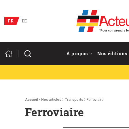
Acteurs du franco-allema
FR
DE
Rechercher
À propos
Nos éditions
Fil d'Ariane :
›
›
›
Accueil
Nos articles
Transports
Ferroviaire
Ferroviaire