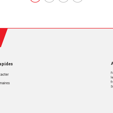
A
apides
F
tacter
l
f
naires
S