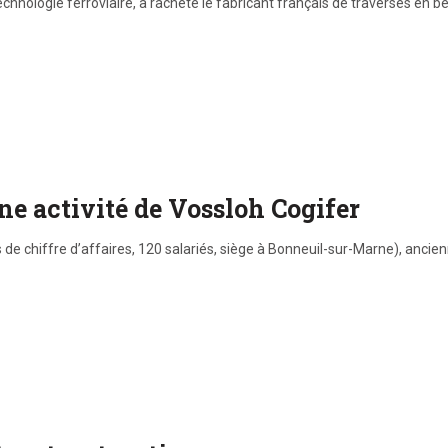
chnologie ferroviaire, a racheté le fabricant français de traverses en b
e activité de Vossloh Cogifer
de chiffre d’affaires, 120 salariés, siège à Bonneuil-sur-Marne), ancien