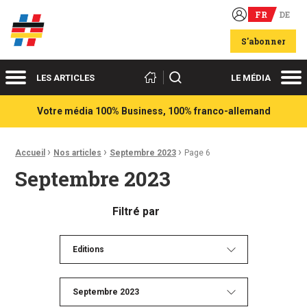
FR
DE
Acteurs du franco-allemand
S'abonner
Menu
Me
Rechercher
LES ARTICLES
LE MÉDIA
Votre média 100% Business, 100% franco-allemand
›
›
›
Fil d'Ariane :
Accueil
Nos articles
Septembre 2023
Page 6
Septembre 2023
Filtré par
Editions
Septembre 2023