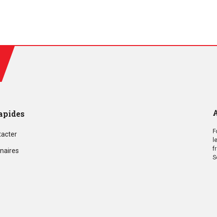
A
apides
F
tacter
l
f
naires
S