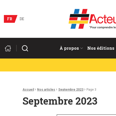
Acteurs du franco-allema
FR
DE
Rechercher
À propos
Nos éditions
Fil d'Ariane :
›
›
›
Accueil
Nos articles
Septembre 2023
Page 3
Septembre 2023