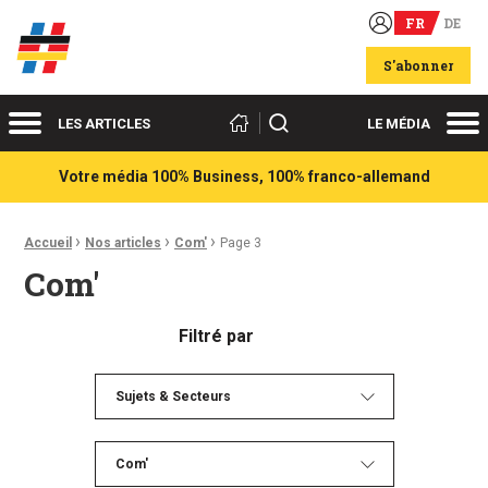
FR
DE
Acteurs du franco-allemand
S'abonner
Menu
Me
Rechercher
LES ARTICLES
LE MÉDIA
Votre média 100% Business, 100% franco-allemand
›
›
›
Fil d'Ariane :
Accueil
Nos articles
Com'
Page 3
Com'
Filtré par
Sujets & Secteurs
Com'