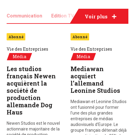
Communication
Edition TV
Evénementiel
Voir plus
Média
Publicité
Abonné
Abonné
Vie des Entreprises
Vie des Entreprises
Média
Média
Les studios
Mediawan
français Newen
acquiert
acquièrent la
l’allemand
société de
Leonine Studios
production
Mediawan et Leonine Studios
allemande Dog
ont fusionné pour former
Haus
l’une des plus grandes
entreprises de médias
Newen Studios est le nouvel
audiovisuels d’Europe. Le
actionnaire majoritaire de la
groupe français détenait déjà
société de production