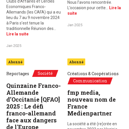
Clubs d’Affaires et Cercles
Nous l’avons rencontrée.
Economiques Franco-
L’occasion pour cette…
Lire la
Allemands (les CAFA) qui a eu
suite
lieu du 7 au 9 novembre 2024
à Paris s’est tenue la
Jan 2025
traditionnelle Réunion des…
Lire la suite
Jan 2025
Abonné
Abonné
Société
Reportages
Créations & Coopérations
Communication
Quinzaine Franco-
Allemande
fmp media,
d’Occitanie [QFAO]
nouveau nom de
2025 : Le défi
France
franco-allemand
Medienpartner
face aux dangers
La société a été (re)crée en
de l'Europe