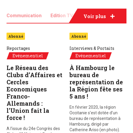
Communication
Edition TV
Evénementiel
Voir plus
Média
Publicité
Abonné
Abonné
Reportages
Interviews & Portaits
Evénementiel
Evénementiel
Le Réseau des
À Hambourg le
Clubs d’Affaires et
bureau de
Cercles
représentation de
Economiques
la Région fête ses
Franco-
5 ans !
Allemands :
En février 2020, la région
l’Union fait la
Occitanie s’est dotée d’un
force !
bureau de représentation à
Hambourg, dirigé par
A l’issue du 24e Congrès des
Catherine Ariso (en photo).