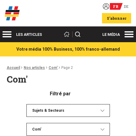
FR
DE
Acteurs du franco-allemand
S'abonner
Menu
Me
Rechercher
LES ARTICLES
LE MÉDIA
Votre média 100% Business, 100% franco-allemand
›
›
›
Fil d'Ariane :
Accueil
Nos articles
Com'
Page 2
Com'
Filtré par
Sujets & Secteurs
Com'