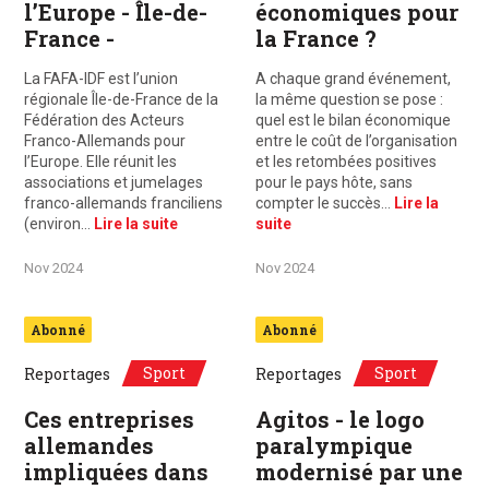
l’Europe - Île-de-
économiques pour
France -
la France ?
La FAFA-IDF est l’union
A chaque grand événement,
régionale Île-de-France de la
la même question se pose :
Fédération des Acteurs
quel est le bilan économique
Franco-Allemands pour
entre le coût de l’organisation
l’Europe. Elle réunit les
et les retombées positives
associations et jumelages
pour le pays hôte, sans
franco-allemands franciliens
compter le succès…
Lire la
(environ…
Lire la suite
suite
Nov 2024
Nov 2024
Abonné
Abonné
Sport
Sport
Reportages
Reportages
Ces entreprises
Agitos - le logo
allemandes
paralympique
impliquées dans
modernisé par une