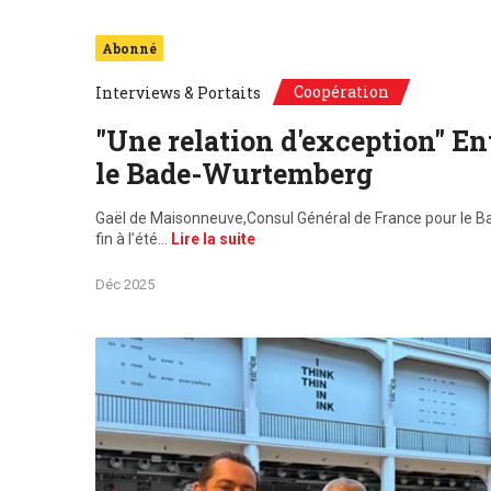
Abonné
Coopération
Interviews & Portaits
"Une relation d'exception" E
le Bade-Wurtemberg
Gaël de Maisonneuve,Consul Général de France pour le 
fin à l’été…
Lire la suite
Déc 2025
De g. à d. : Gaël de Maisonneuve, Dr.Patrick Rapp, Celin