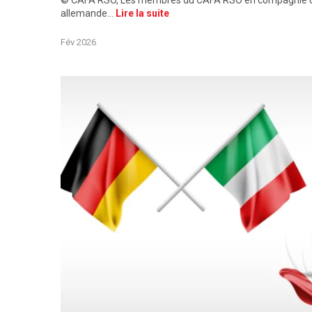
© CAFA RSO, Les membres du CAFA RSO en compagnie de Pe
allemande…
Lire la suite
Fév 2026
©Acteurs du franco-allemand Illustration édition févrie