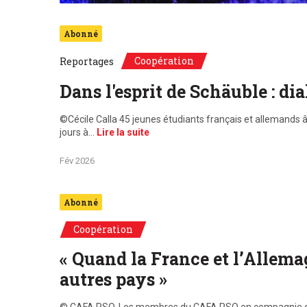
Abonné
Coopération
Reportages
Dans l'esprit de Schäuble : d
©Cécile Calla 45 jeunes étudiants français et allemands 
jours à…
Lire la suite
Fév 2026
Abonné
Coopération
« Quand la France et l’Allema
autres pays »