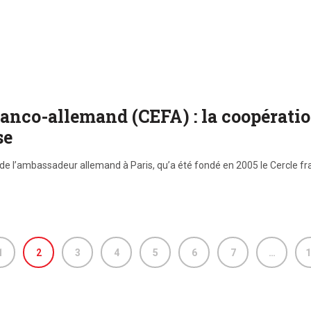
anco-allemand (CEFA) : la coopérati
se
ège de l’ambassadeur allemand à Paris, qu’a été fondé en 2005 le Cercle 
1
2
3
4
5
6
7
…
1