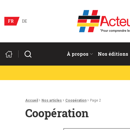
Acteurs du franco-allema
FR
DE
Rechercher
À propos
Nos éditions
Fil d'Ariane :
›
›
›
Accueil
Nos articles
Coopération
Page 2
Coopération