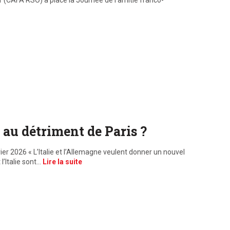
(CAFA RSO) a placé la Journée de l’amitié franco-
 au détriment de Paris ?
ier 2026 « L’Italie et l’Allemagne veulent donner un nouvel
l’Italie sont…
Lire la suite