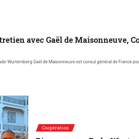
ntretien avec Gaël de Maisonneuve, C
Bade-Wurtemberg Gaël de Maisonneuve est consul général de France p
e Eheim, Jörg Luft
Coopération