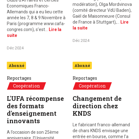
Clubs d’Affaires et Cercles
modération), Olga Mordvinova
Economiques Franco-
(comité directeur VdU Baden),
Allemands qui a eu lieu cette
Gaël de Maisonneuve (Consul
année les 7, 8 & 9 Novembre à
de France à Stuttgart),…
Lire
Paris (programme www.cafa-
la suite
congres.com), s’est…
Lire la
suite
Déc 2024
Déc 2024
Abonné
Abonné
Reportages
Reportages
Coopération
Coopération
L'UFA récompense
Changement de
des formats
direction chez
d'enseignement
KNDS
innovants
Le fabricant franco-allemand
de chars KNDS envisage une
A l’occasion de son 25ème
entrée en bourse, comme l’a
anniversaire, l’Université