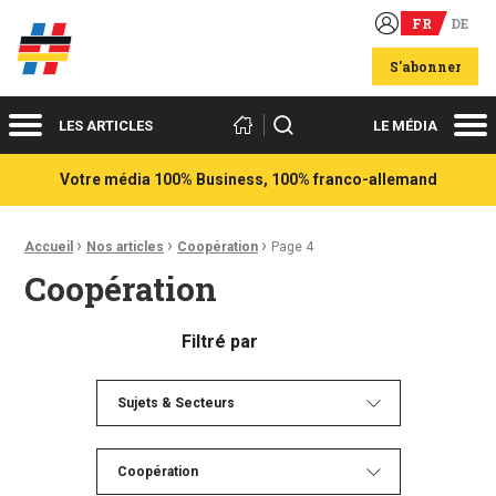
FR
DE
Acteurs du franco-allemand
S'abonner
Menu
Me
Rechercher
LES ARTICLES
LE MÉDIA
Votre média 100% Business, 100% franco-allemand
›
›
›
Fil d'Ariane :
Accueil
Nos articles
Coopération
Page 4
Coopération
Filtré par
Sujets & Secteurs
Coopération