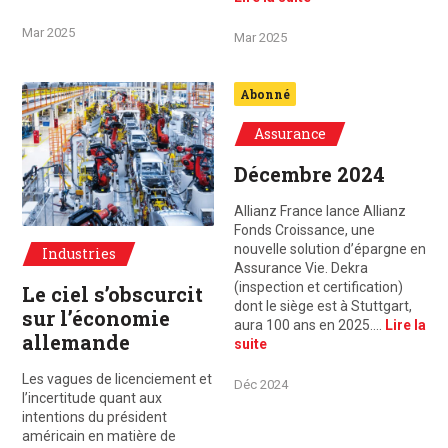
Mar 2025
Mar 2025
© Traimak/Freepik/photo d'illustration En Allemagne, l'industrie automobi
Abonné
Assurance
Décembre 2024
Allianz France lance Allianz
Fonds Croissance, une
nouvelle solution d’épargne en
Industries
Assurance Vie. Dekra
(inspection et certification)
Le ciel s’obscurcit
dont le siège est à Stuttgart,
sur l’économie
aura 100 ans en 2025.…
Lire la
allemande
suite
Les vagues de licenciement et
Déc 2024
l’incertitude quant aux
intentions du président
américain en matière de