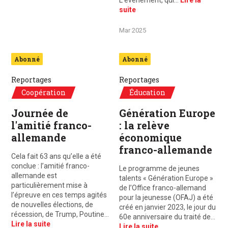
L’événement, qui…
Lire la
suite
Mar 2025
Abonné
Abonné
Reportages
Reportages
Coopération
Éducation
Journée de
Génération Europe
l'amitié franco-
: la relève
allemande
économique
franco-allemande
Cela fait 63 ans qu’elle a été
conclue : l’amitié franco-
Le programme de jeunes
allemande est
talents « Génération Europe »
particulièrement mise à
de l’Office franco-allemand
l’épreuve en ces temps agités
pour la jeunesse (OFAJ) a été
de nouvelles élections, de
créé en janvier 2023, le jour du
récession, de Trump, Poutine…
60e anniversaire du traité de…
Lire la suite
Lire la suite