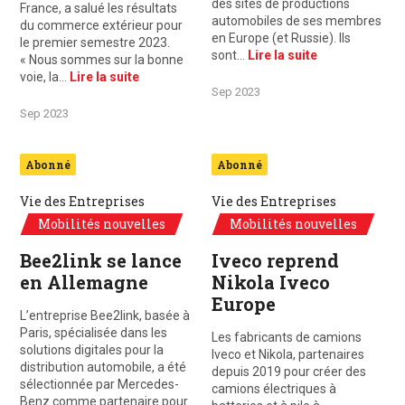
des sites de productions
France, a salué les résultats
automobiles de ses membres
du commerce extérieur pour
en Europe (et Russie). Ils
le premier semestre 2023.
sont…
Lire la suite
« Nous sommes sur la bonne
voie, la…
Lire la suite
Sep 2023
Sep 2023
Abonné
Abonné
Vie des Entreprises
Vie des Entreprises
Mobilités nouvelles
Mobilités nouvelles
Bee2link se lance
Iveco reprend
en Allemagne
Nikola Iveco
Europe
L’entreprise Bee2link, basée à
Paris, spécialisée dans les
Les fabricants de camions
solutions digitales pour la
Iveco et Nikola, partenaires
distribution automobile, a été
depuis 2019 pour créer des
sélectionnée par Mercedes-
camions électriques à
Benz comme partenaire pour