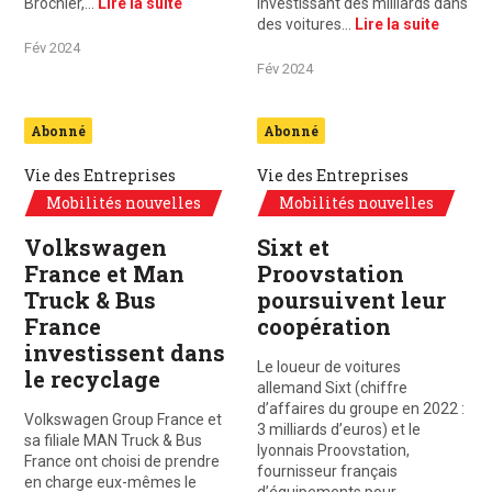
Brochier,…
Lire la suite
investissant des milliards dans
des voitures…
Lire la suite
Fév 2024
Fév 2024
Abonné
Abonné
Vie des Entreprises
Vie des Entreprises
Mobilités nouvelles
Mobilités nouvelles
Volkswagen
Sixt et
France et Man
Proovstation
Truck & Bus
poursuivent leur
France
coopération
investissent dans
Le loueur de voitures
le recyclage
allemand Sixt (chiffre
d’affaires du groupe en 2022 :
Volkswagen Group France et
3 milliards d’euros) et le
sa filiale MAN Truck & Bus
lyonnais Proovstation,
France ont choisi de prendre
fournisseur français
en charge eux-mêmes le