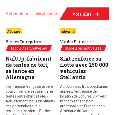
Automobile
Electromobilité
Mobilité
Voir plus
Véhicules électriques
Abonné
Abonné
Vie des Entreprises
Vie des Entreprises
Mobilités nouvelles
Mobilités nouvelles
NaïtUp, fabricant
Sixt renforce sa
de tentes de toit,
flotte avec 250 000
se lance en
véhicules
Allemagne
Stellantis
L’entreprise française espère
Au cours des trois prochaines
pouvoir vendre ses premières
années, l’entreprise de
tentes outre-rhin cet été. «
location de voitures Sixt veut
Actuellement, nous identifions
moderniser son parc
des partenaires sur le
automobile en Europe et en
territoire », confirme Patrice
Amérique du Nord en