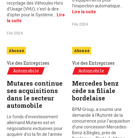
d’équipements pour
recyclage des Véhicules Hors
l’inspection automatique…
d’Usage (VHU), c’est-à-dire
Lire la suite
d’opter pour le Système…
Lire
la suite
Fév 2024
Fév 2024
Abonné
Abonné
Vie des Entreprises
Vie des Entreprises
Automobile
Automobile
Mutares continue
Mercedes benz
ses acquisitions
cède sa filiale
dans le secteur
bordelaise
automobile
BPM Group, a soumis une
demande à l’Autorité de la
Le fonds d’investissement
concurrence pour l’acquisition
allemand Mutares est en
d’une concession Mercedes-
négociations exclusives pour
Benz à Bègles, près de
acquérir d’ici la fin de l’année