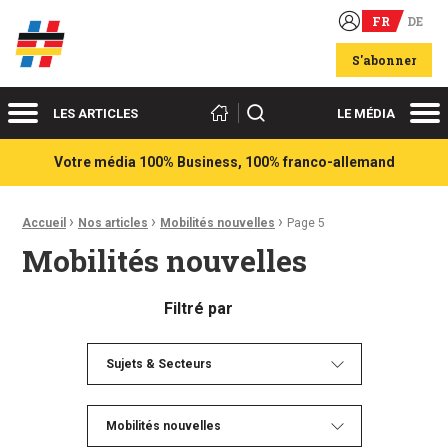
FR
DE
Acteurs du franco-allemand
S'abonner
Menu
Me
Rechercher
LES ARTICLES
LE MÉDIA
Votre média 100% Business, 100% franco-allemand
›
›
›
Fil d'Ariane :
Accueil
Nos articles
Mobilités nouvelles
Page 5
Mobilités nouvelles
Filtré par
Sujets & Secteurs
Mobilités nouvelles