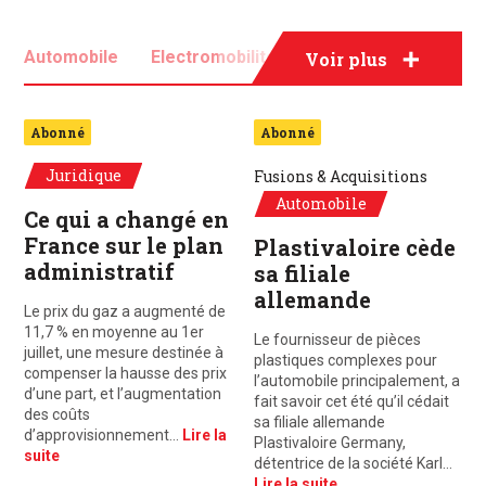
Automobile
Electromobilité
Mobilité
Voir plus
Véhicules électriques
Abonné
Abonné
Juridique
Fusions & Acquisitions
Automobile
Ce qui a changé en
France sur le plan
Plastivaloire cède
administratif
sa filiale
allemande
Le prix du gaz a augmenté de
11,7 % en moyenne au 1er
Le fournisseur de pièces
juillet, une mesure destinée à
plastiques complexes pour
compenser la hausse des prix
l’automobile principalement, a
d’une part, et l’augmentation
fait savoir cet été qu’il cédait
des coûts
sa filiale allemande
d’approvisionnement…
Lire la
Plastivaloire Germany,
suite
détentrice de la société Karl…
Lire la suite