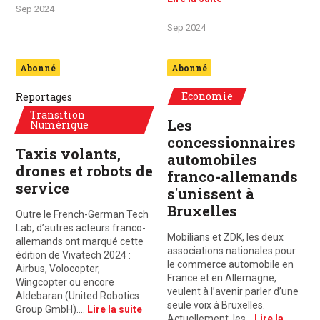
Sep 2024
Sep 2024
Abonné
Abonné
Economie
Reportages
Transition
Les
Numérique
concessionnaires
Taxis volants,
automobiles
drones et robots de
franco-allemands
service
s'unissent à
Bruxelles
Outre le French-German Tech
Lab, d’autres acteurs franco-
Mobilians et ZDK, les deux
allemands ont marqué cette
associations nationales pour
édition de Vivatech 2024 :
le commerce automobile en
Airbus, Volocopter,
France et en Allemagne,
Wingcopter ou encore
veulent à l’avenir parler d’une
Aldebaran (United Robotics
seule voix à Bruxelles.
Group GmbH).…
Lire la suite
Actuellement, les…
Lire la