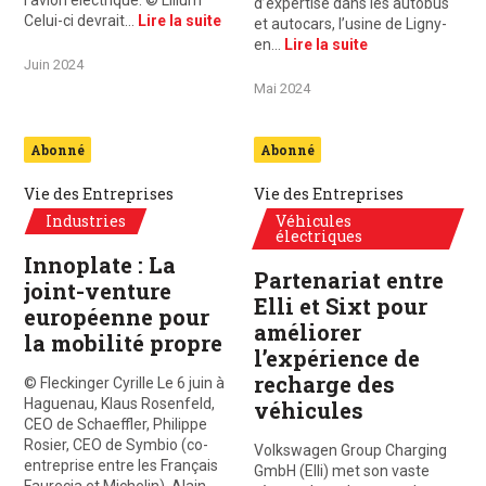
l’avion électrique. © Lilium
d’expertise dans les autobus
Celui-ci devrait…
Lire la suite
et autocars, l’usine de Ligny-
en…
Lire la suite
Juin 2024
Mai 2024
Abonné
Abonné
Vie des Entreprises
Vie des Entreprises
Industries
Véhicules
électriques
Innoplate : La
Partenariat entre
joint-venture
Elli et Sixt pour
européenne pour
améliorer
la mobilité propre
l’expérience de
recharge des
© Fleckinger Cyrille Le 6 juin à
Haguenau, Klaus Rosenfeld,
véhicules
CEO de Schaeffler, Philippe
Rosier, CEO de Symbio (co-
Volkswagen Group Charging
entreprise entre les Français
GmbH (Elli) met son vaste