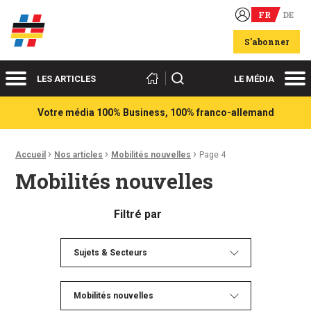
FR
DE
Acteurs du franco-allemand
S'abonner
Menu
Me
Rechercher
LES ARTICLES
LE MÉDIA
Votre média 100% Business, 100% franco-allemand
›
›
›
Fil d'Ariane :
Accueil
Nos articles
Mobilités nouvelles
Page 4
Mobilités nouvelles
Filtré par
Sujets & Secteurs
Mobilités nouvelles