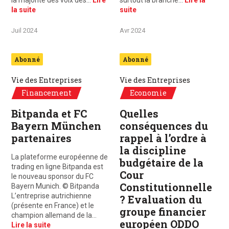
la majorité des voix des…
Lire
surtout la branche…
Lire la
la suite
suite
Juil 2024
Avr 2024
Abonné
Abonné
Vie des Entreprises
Vie des Entreprises
Financement
Economie
Bitpanda et FC
Quelles
Bayern München
conséquences du
partenaires
rappel à l’ordre à
la discipline
La plateforme européenne de
budgétaire de la
trading en ligne Bitpanda est
Cour
le nouveau sponsor du FC
Constitutionnelle
Bayern Munich. © Bitpanda
L’entreprise autrichienne
? Evaluation du
(présente en France) et le
groupe financier
champion allemand de la…
européen ODDO
Lire la suite