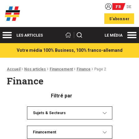
FR
DE
Acteurs du franco-allemand
S'abonner
Menu
Me
Rechercher
LES ARTICLES
LE MÉDIA
Votre média 100% Business, 100% franco-allemand
›
›
›
›
Fil d'Ariane :
Accueil
Nos articles
Financement
Finance
Page 2
Finance
Filtré par
Sujets & Secteurs
Financement