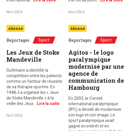
International…
Lire la suite
Il a mis au point…
Lire la suite
Nov 2024
Nov 2024
Abonné
Abonné
Sport
Sport
Reportages
Reportages
Les Jeux de Stoke
Agitos - le logo
Mandeville
paralympique
modernisé par une
Guttmann a identifié la
agence de
compétition entre les patients
communication de
comme un facteur de réussite
Hambourg
de sa thérapie sportive. En
1948, il a organisé les « Jeux
de Stoke Mandeville » à la
En 2003, le Comité
veille des Jeux…
Lire la suite
international paralympique
(IPC) a décidé de moderniser
son logo et son image. Le
Nov 2024
sport paralympique avait
gagné en intérêt et en