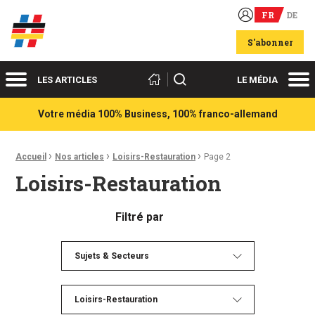
FR
DE
Acteurs du franco-allemand
S'abonner
Menu
Me
Rechercher
LES ARTICLES
LE MÉDIA
Votre média 100% Business, 100% franco-allemand
›
›
›
Fil d'Ariane :
Accueil
Nos articles
Loisirs-Restauration
Page 2
Loisirs-Restauration
Filtré par
Sujets & Secteurs
Loisirs-Restauration