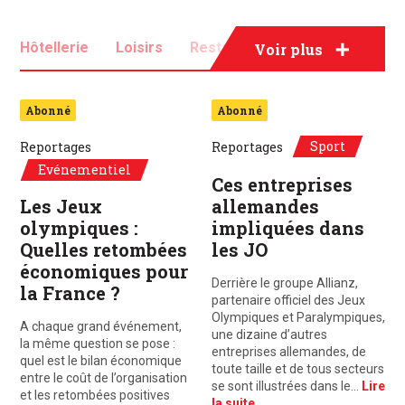
Hôtellerie
Loisirs
Restauration
Sport
Voir plus
Tourisme
Abonné
Abonné
Sport
Reportages
Reportages
Evénementiel
Ces entreprises
Les Jeux
allemandes
olympiques :
impliquées dans
Quelles retombées
les JO
économiques pour
Derrière le groupe Allianz,
la France ?
partenaire officiel des Jeux
Olympiques et Paralympiques,
A chaque grand événement,
une dizaine d’autres
la même question se pose :
entreprises allemandes, de
quel est le bilan économique
toute taille et de tous secteurs
entre le coût de l’organisation
se sont illustrées dans le…
Lire
et les retombées positives
la suite